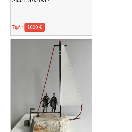
Διαστ. 57x20x17
Τιμή :
1000 €