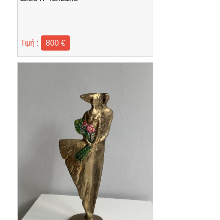
Τιμή :
800 €