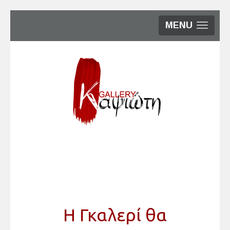
MENU
Η Γκαλερί θα